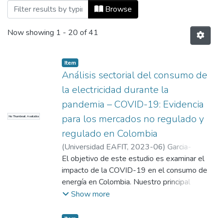
Browsing Notas políticas by Title
Browse
Now showing
1 - 20 of 41
Item
Análisis sectorial del consumo de
la electricidad durante la
pandemia – COVID-19: Evidencia
para los mercados no regulado y
No Thumbnail Available
regulado en Colombia
(
Universidad EAFIT
,
2023-06
)
Garcia-
Rendon, John
El objetivo de este estudio es examinar el
;
Rey Londoño, Felipe
;
Arango
Restrepo, Luis José
impacto de la COVID-19 en el consumo de
;
Bohorquez Correa,
Santiago
energía en Colombia. Nuestro principal
;
Universidad EAFIT
;
Escuela de
Finanzas, Economía y Gobierno
aporte es desagregar el análisis para las
;
Valor
Show more
Público EAFIT
principales actividades que conforman el
mercado no regulado (principalmente