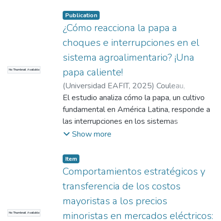
oportunidades para la adopción tecnológica
(SUR).
en el sector. El documento examina la
Publication
infraestructura actual, los sistemas de
¿Cómo reacciona la papa a
producción empleados, y las limitaciones
choques e interrupciones en el
que enfrentan estas organizaciones para
sistema agroalimentario? ¡Una
modernizar sus procesos.
papa caliente!
No Thumbnail Available
(
Universidad EAFIT
,
2025
)
Couleau,
Anabelle
El estudio analiza cómo la papa, un cultivo
;
Muñoz-Mora, Juan Carlos
;
Caly-
Amador, Tatiana
fundamental en América Latina, responde a
;
Mejía-Tejada, Daniela
;
Inter-American Development Bank (IADB)
las interrupciones en los sistemas
;
Universidad EAFIT
agroalimentarios. La investigación examina
Show more
la resiliencia de este cultivo frente a
choques como la pandemia de COVID-19,
Item
cambios climáticos extremos y conflictos
Comportamientos estratégicos y
geopolíticos recientes. La papa se destaca
transferencia de los costos
como un cultivo estratégico para la
mayoristas a los precios
seguridad alimentaria en la región, con una
minoristas en mercados eléctricos:
No Thumbnail Available
notable capacidad de adaptación a diversas