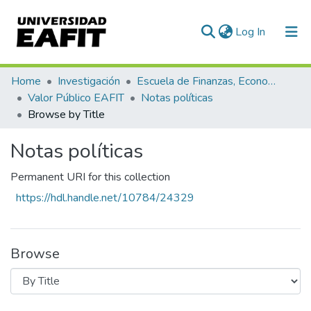
(current)
Log In
Communities & Collections
Home
Investigación
Escuela de Finanzas, Economía y Gobierno
Valor Público EAFIT
Notas políticas
All of DSpace
Browse by Title
Notas políticas
Permanent URI for this collection
https://hdl.handle.net/10784/24329
Browse