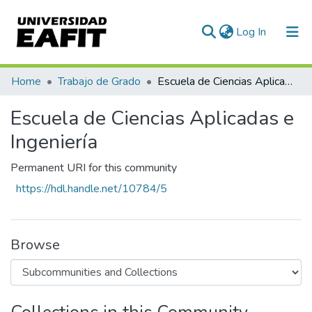
(current)
Log In
Communities & Collections
Home
Trabajo de Grado
Escuela de Ciencias Aplicadas e Ingeniería
All of DSpace
Escuela de Ciencias Aplicadas e
Statistics
Ingeniería
Permanent URI for this community
https://hdl.handle.net/10784/5
Browse