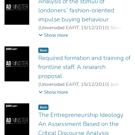
Medellín, Colombia y de la Facultad de
Analysis of the stimuli of
Ciencias Económicas y Administrativas de la
londoners´ fashion-oriented
Universidad de Medellín
;
Profesor
impulse buying behaviour
encargado, curso Sociología de la Empresa,
(
Universidad EAFIT
,
15/12/2010
)
Silvia M.
École des Hautes Études Commerciales,
Ceballos
;
Universidad EAFIT, Universidad
Show more
HEC,
Pontificia Bolivariana
Item
Required formation and training of
frontline staff. A research
proposal
(
Universidad EAFIT
,
15/12/2010
)
Juan
Carlos Sanclemente
;
MBA de la Université
Show more
Catholique de Louvain, (Bélgica),
Especialista en Economía Aplicada y
Item
gestión. Administrador de Empresas de la
The Entrepreneurship Ideology.
Universidad Libre de Cali. Doctorando en
An Assessment Based on the
Administración de EAFIT (Medellín)-HEC
Critical Discourse Analysis