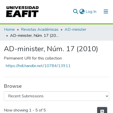
(current)
Log In
Communities & Collections
Home
Revistas Académicas
AD-minister
AD-minister, Núm. 17 (2010)
All of DSpace
AD-minister, Núm. 17 (2010)
Statistics
Permanent URI for this collection
https://hdl.handle.net/10784/13911
Browse
Recent Submissions
Now showing
1 - 5 of 5