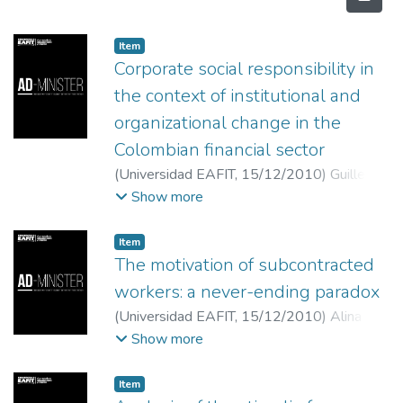
Item
Corporate social responsibility in
the context of institutional and
organizational change in the
Colombian financial sector
(
Universidad EAFIT
,
15/12/2010
)
Guillermo
Murillo Vargas
;
Carlos Hernán González
Show more
Campo
;
Héctor Augusto Rodríguez
Orejuela
;
Profesor de la Facultad de
Item
Ciencias de la Administración, Universidad
The motivation of subcontracted
del Valle, Cali
;
Doctor en Administración de
workers: a never-ending paradox
la Universidad EAFIT, Medellín-Colombia.
(
Universidad EAFIT
,
15/12/2010
)
Alina
Magíster en Ciencias de la Organización de
Marcela Bustamente Salazar
;
Héctor
Show more
la Universidad de Valle, Cali-Colombia.
Bermúdez Restrepo
;
Docente de la
Especialista e
Fundación Universitaria Luis Amigó,
Item