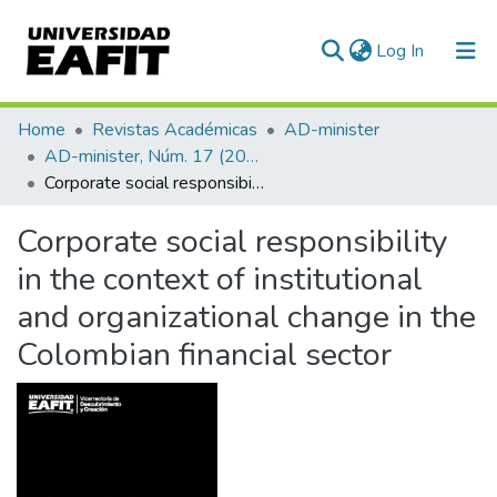
(current)
Log In
Communities & Collections
Home
Revistas Académicas
AD-minister
AD-minister, Núm. 17 (2010)
All of DSpace
Corporate social responsibility in the context of institutional and organizational change in the Colombian financial sector
Statistics
Corporate social responsibility
in the context of institutional
and organizational change in the
Colombian financial sector