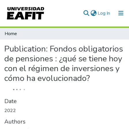
(current)
Log In
Communities & Collections
Home
All of DSpace
Publication:
Fondos obligatorios
Statistics
de pensiones : ¿qué se tiene hoy
con el régimen de inversiones y
cómo ha evolucionado?
Date
2022
Authors