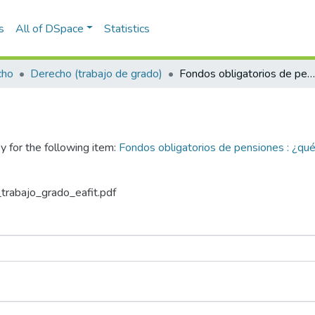
s
All of DSpace
Statistics
cho
Derecho (trabajo de grado)
Fondos obligatorios de pensiones : ¿qué se tiene hoy con el régimen de inversiones y cómo ha evolucionado?
y for the following item:
Fondos obligatorios de pensiones : ¿qué
_trabajo_grado_eafit.pdf