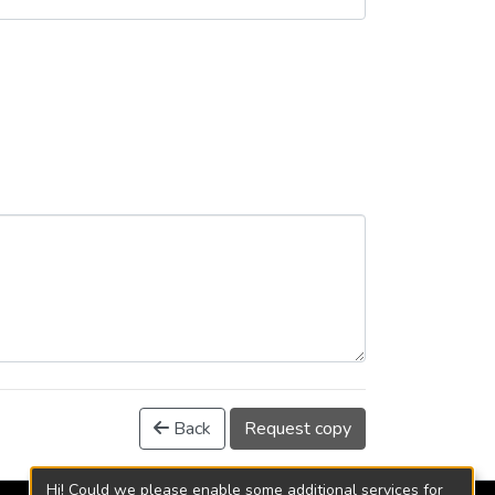
Back
Request copy
Hi! Could we please enable some additional services for