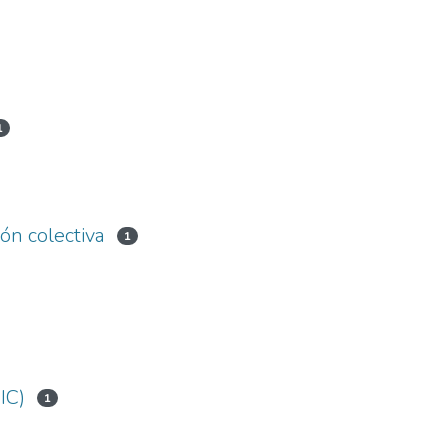
1
ón colectiva
1
IC)
1