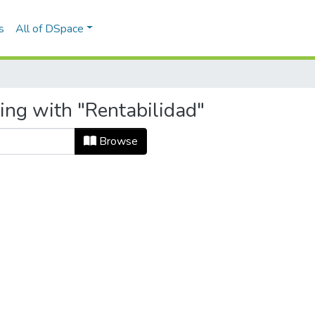
s
All of DSpace
ing with "Rentabilidad"
Browse