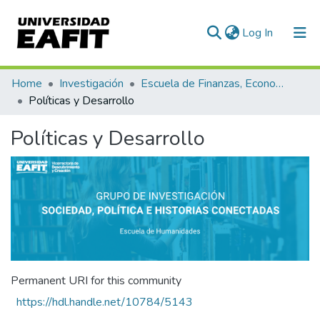
(current)
Log In
Communities & Collections
Home
Investigación
Escuela de Finanzas, Economía y Gobierno
Políticas y Desarrollo
All of DSpace
Políticas y Desarrollo
Statistics
Permanent URI for this community
https://hdl.handle.net/10784/5143