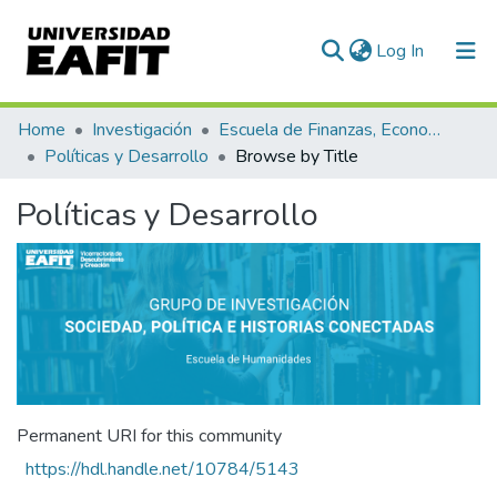
(current)
Log In
Communities & Collections
Home
Investigación
Escuela de Finanzas, Economía y Gobierno
Políticas y Desarrollo
Browse by Title
All of DSpace
Políticas y Desarrollo
Permanent URI for this community
https://hdl.handle.net/10784/5143