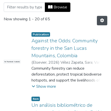
Browsing Políticas y Desarrollo by Title
Browse
Now showing
1 - 20 of 65
Publication
Against the Odds: Community
forestry in the San Lucas
Mountains, Colombia
(
Elsevier
,
2026
)
Vélez Zapata, Sara
;
Vargas,
No Thumbnail Available
Gonzalo A.
Community forestry can reduce
;
Castaño, Elizabeth
;
Muñoz,
Carolina
deforestation, protect tropical biodiverse
;
Londoño, Yeison
;
Zamudio-Mir,
María Camila
hotspots, and support the livelihoods of
;
Ríos, Mariela
;
Palau,
Alexander
rural inhabitants, but only under the right
;
Valencia, Sergio
;
Tovar, Manuel
;
Show more
Tobón, Jorge
conditions, e.g., well-defined property
;
Uribe, Mauricio
;
Eslava,
Adolfo
rights, enabling regulation, supportive
;
Universidad EAFIT, Colombia
;
Item
Kedge Business School, France
bureaucracies, robust community
;
Universidad
Un análisis bibliométrico de
de los Andes, Colombia
institutions, and a peaceful environment in
;
Corporación Grupo