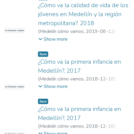
Fernando
;
Universidad EAFIT
¿Cómo va la calidad de vida de los
jóvenes en Medellín y la región
metropolitana?, 2018
(
Medelín cómo vamos
,
2019-08-12
)
No Thumbnail Available
Meneses, Robinson
;
Gonzalez Gonzalez,
Show more
Maria Valentina
;
Garay Molina, Natalia Maria
;
Hoyos Barba, Manuela
;
Agudelo Henao,Luis
Item
Fernando
;
Universidad EAFIT
¿Cómo va la primera infancia en
Medellín?, 2017
(
Medelín cómo vamos
,
2018-12-18
)
Meneses, Robinson
;
Gonzalez Gonzalez,
Show more
No Thumbnail Available
Maria Valentina
;
Garay Molina, Natalia Maria
;
Hoyos Barba, Manuela
;
Agudelo Henao,Luis
Item
Fernando
;
Universidad EAFIT
¿Cómo va la primera infancia en
Medellín?, 2017
(
Medelín cómo vamos
,
2018-12-18
)
Meneses, Robinson
;
Gonzalez Gonzalez,
Show more