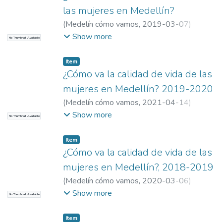
EAFIT. Departamento de Humanidades
;
las mujeres en Medellín?
Santiago Leyva (sleyvabo@eafit.edu.co)
;
(
Medelín cómo vamos
,
2019-03-07
)
Sociedad, Política e Historias Conectadas
Meneses, Robinson
;
Gonzalez Gonzalez,
Show more
No Thumbnail Available
Maria Valentina
;
Garay Molina, Natalia Maria
;
Hoyos Barba, Manuela
;
Agudelo Henao,Luis
Item
Fernando
;
Universidad EAFIT
¿Cómo va la calidad de vida de las
mujeres en Medellín? 2019-2020
(
Medelín cómo vamos
,
2021-04-14
)
Meneses, Robinson
;
Gonzalez Gonzalez,
Show more
No Thumbnail Available
Maria Valentina
;
Garay Molina, Natalia Maria
;
Hoyos Barba, Manuela
;
Agudelo Henao,Luis
Item
Fernando
;
Universidad EAFIT
¿Cómo va la calidad de vida de las
mujeres en Medellín?, 2018-2019
(
Medelín cómo vamos
,
2020-03-06
)
Meneses, Robinson
;
Gonzalez Gonzalez,
Show more
No Thumbnail Available
Maria Valentina
;
Garay Molina, Natalia Maria
;
Hoyos Barba, Manuela
;
Agudelo Henao,Luis
Item