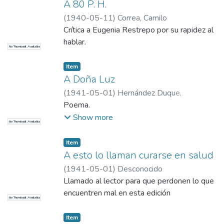
A 80 P. H.
(
1940-05-11
)
Correa, Camilo
Crítica a Eugenia Restrepo por su rapidez al
hablar.
No Thumbnail Available
Item
A Doña Luz
(
1941-05-01
)
Hernández Duque,
Hernando
Poema.
Show more
No Thumbnail Available
Item
A esto lo llaman curarse en salud
(
1941-05-01
)
Desconocido
Llamado al lector para que perdonen lo que
encuentren mal en esta edición
No Thumbnail Available
Item