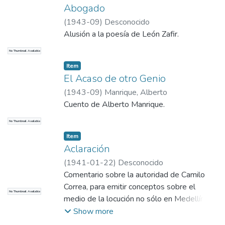
Abogado
(
1943-09
)
Desconocido
Alusión a la poesía de León Zafir.
No Thumbnail Available
Item
El Acaso de otro Genio
(
1943-09
)
Manrique, Alberto
Cuento de Alberto Manrique.
No Thumbnail Available
Item
Aclaración
(
1941-01-22
)
Desconocido
Comentario sobre la autoridad de Camilo
Correa, para emitir conceptos sobre el
No Thumbnail Available
medio de la locución no sólo en Medellín
sino también a nivel nacional.
Show more