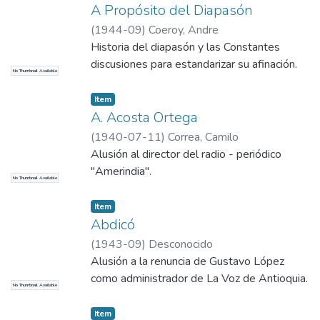
A Propósito del Diapasón
(
1944-09
)
Coeroy, Andre
Historia del diapasón y las Constantes
discusiones para estandarizar su afinación.
No Thumbnail Available
Item
A. Acosta Ortega
(
1940-07-11
)
Correa, Camilo
Alusión al director del radio - periódico
"Amerindia".
No Thumbnail Available
Item
Abdicó
(
1943-09
)
Desconocido
Alusión a la renuncia de Gustavo López
como administrador de La Voz de Antioquia.
No Thumbnail Available
Item