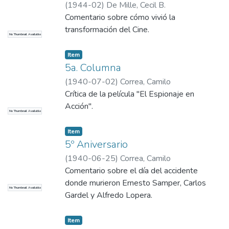
(
1944-02
)
De Mille, Cecil B.
Comentario sobre cómo vivió la
transformación del Cine.
No Thumbnail Available
Item
5a. Columna
(
1940-07-02
)
Correa, Camilo
Crítica de la película "El Espionaje en
Acción".
No Thumbnail Available
Item
5º Aniversario
(
1940-06-25
)
Correa, Camilo
Comentario sobre el día del accidente
donde murieron Ernesto Samper, Carlos
No Thumbnail Available
Gardel y Alfredo Lopera.
Item