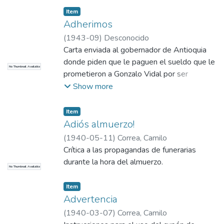
Item
Adherimos
(
1943-09
)
Desconocido
Carta enviada al gobernador de Antioquia
donde piden que le paguen el sueldo que le
No Thumbnail Available
prometieron a Gonzalo Vidal por ser
maestro de honorario de la Banda
Show more
Departamental.
Item
Adiós almuerzo!
(
1940-05-11
)
Correa, Camilo
Crítica a las propagandas de funerarias
durante la hora del almuerzo.
No Thumbnail Available
Item
Advertencia
(
1940-03-07
)
Correa, Camilo