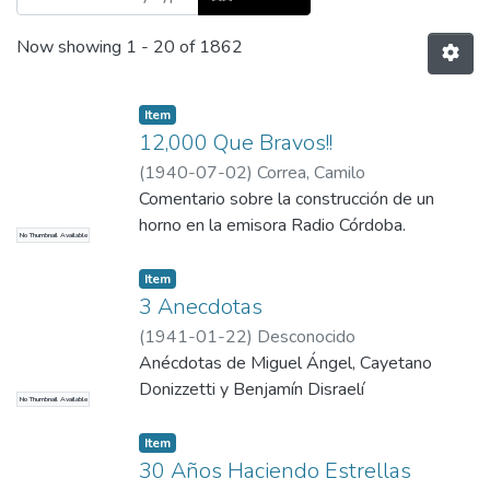
Now showing
1 - 20 of 1862
Item
12,000 Que Bravos!!
(
1940-07-02
)
Correa, Camilo
Comentario sobre la construcción de un
horno en la emisora Radio Córdoba.
No Thumbnail Available
Item
3 Anecdotas
(
1941-01-22
)
Desconocido
Anécdotas de Miguel Ángel, Cayetano
Donizzetti y Benjamín Disraelí
No Thumbnail Available
Item
30 Años Haciendo Estrellas