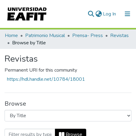
(current)
Log In
Communities & Collections
Home
Patrimonio Musical
Prensa- Press
Revistas
Browse by Title
All of DSpace
Revistas
Permanent URI for this community
https://hdl.handle.net/10784/18001
Browse
Browsing Revistas by Title
Browse