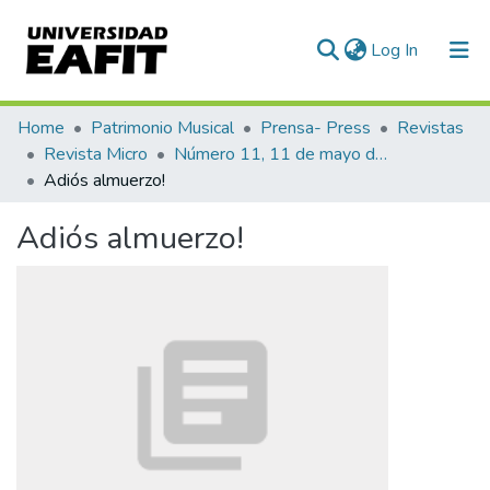
(current)
Log In
Communities & Collections
Home
Patrimonio Musical
Prensa- Press
Revistas
Revista Micro
Número 11, 11 de mayo de 1940
All of DSpace
Adiós almuerzo!
Statistics
Adiós almuerzo!