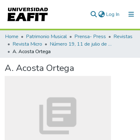
(current)
Log In
Communities & Collections
Home
Patrimonio Musical
Prensa- Press
Revistas
Revista Micro
Número 19, 11 de julio de 1940
All of DSpace
A. Acosta Ortega
Statistics
A. Acosta Ortega