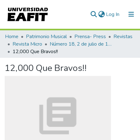
(current)
Log In
Communities & Collections
Home
Patrimonio Musical
Prensa- Press
Revistas
Revista Micro
Número 18, 2 de julio de 1940
All of DSpace
12,000 Que Bravos!!
Statistics
12,000 Que Bravos!!