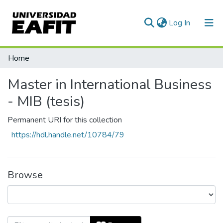
(current)
Log In
Home
Master in International Business
- MIB (tesis)
Permanent URI for this collection
https://hdl.handle.net/10784/79
Browse
Browsing Master in International Business