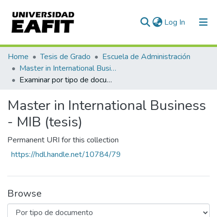
(current)
Log In
Communities & Collections
Home
Tesis de Grado
Escuela de Administración
Master in International Business - MIB (tesis)
All of DSpace
Examinar por tipo de documento
Master in International Business
- MIB (tesis)
Permanent URI for this collection
https://hdl.handle.net/10784/79
Browse