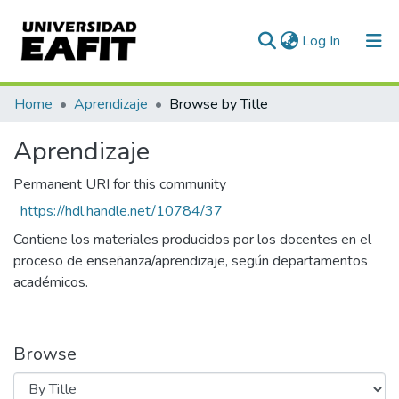
(current)
Log In
Communities & Collections
Home
Aprendizaje
Browse by Title
All of DSpace
Aprendizaje
Permanent URI for this community
https://hdl.handle.net/10784/37
Contiene los materiales producidos por los docentes en el
proceso de enseñanza/aprendizaje, según departamentos
académicos.
Browse