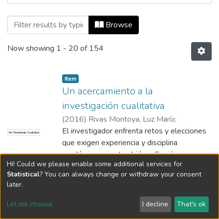
Browsing Aprendizaje by Title
Browse
Now showing
1 - 20 of 154
Item
Un acercamiento a la
investigación cualitativa
(
2016
)
Rivas Montoya, Luz María
;
Universidad EAFIT - Escuela de
El investigador enfrenta retos y elecciones
No Thumbnail Available
Administración, Medellín, Colombia
que exigen experiencia y disciplina
académica, pero también reflexión y
Hi! Could we please enable some additional services for
disposición para el auto cuestionamiento.
Show more
Statistical
? You can always change or withdraw your consent
Encontrar la coherencia entre la visión del
later.
mundo que tiene el investigador con su
Item
problema de investigación y el método con
Agent-Based Model for Studying
Let me choose
I decline
That's ok
el cual lo aborde, es una de las mayores
Diabetes under the Influence of