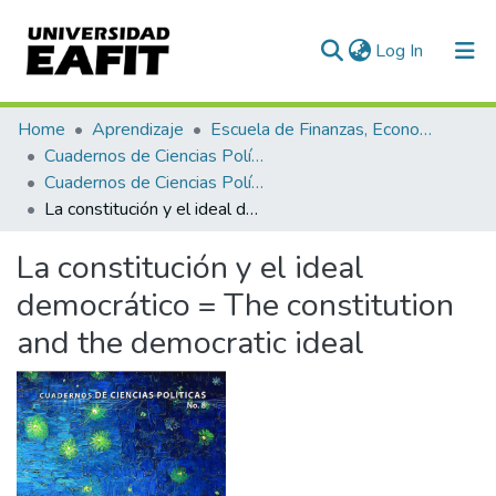
(current)
Log In
Communities & Collections
Home
Aprendizaje
Escuela de Finanzas, Economía y Gobierno
Cuadernos de Ciencias Políticas
All of DSpace
Cuadernos de Ciencias Políticas, Núm. 08 (2017)
La constitución y el ideal democrático = The constitution and the democratic ideal
Statistics
La constitución y el ideal
democrático = The constitution
and the democratic ideal