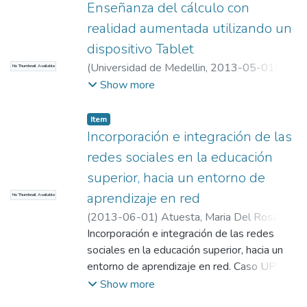
Comunicaciones
aprend
Enseñanza del cálculo con
realidad aumentada utilizando un
dispositivo Tablet
(
Universidad de Medellin
,
2013-05-01
)
No Thumbnail Available
Duarte, P.V.E.
;
Trefftz Gomez, Helmuth
;
Show more
Herrera, Juan Fernando
;
Duarte, P.V.E.
;
Trefftz Gomez, Helmuth
;
Herrera, Juan
Item
Fernando
;
Universidad EAFIT.
Incorporación e integración de las
Departamento de Ingeniería de Sistemas
;
redes sociales en la educación
I+D+I en Tecnologías de la Información y las
superior, hacia un entorno de
Comunicaciones
aprendizaje en red
No Thumbnail Available
(
2013-06-01
)
Atuesta, Maria Del Rosario
;
Atuesta, Maria Del Rosario
Incorporación e integración de las redes
;
Universidad
EAFIT. Departamento de Ingeniería de
sociales en la educación superior, hacia un
Sistemas
entorno de aprendizaje en red. Caso UPTC
;
I+D+I en Tecnologías de la
Información y las Comunicaciones
Resumen Este trabajo corresponde a un
Show more
estudio investigativo desarrollado durante