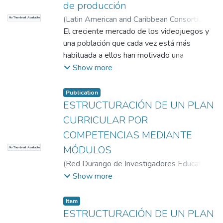
de producción
(
Latin American and Caribbean Consortium
No Thumbnail Available
of Engineering Institutions (LACCEI Inc)
El creciente mercado de los videojuegos y
,
2012-07-01
una población que cada vez está más
)
Carmona, Guillermo Leon
;
Gomez, H.T.
habituada a ellos han motivado una
;
Carmona, Guillermo Leon
;
Gomez, H.T.
exploración creciente de su usocomo
;
Universidad EAFIT.
Show more
Departamento de Ingeniería de Sistemas
herramientade educación. El uso de los
;
I+D+I en Tecnologías de la Información y las
videojuegos con objetivos de aprendizaje
Publication
Comunicaciones
ESTRUCTURACIÓN DE UN PLAN
CURRICULAR POR
COMPETENCIAS MEDIANTE
MÓDULOS
No Thumbnail Available
(
Red Durango de Investigadores Educativos
A. C.
,
2012-10-01
)
CORREA, FRANCISCO
Show more
JOSE
Item
ESTRUCTURACIÓN DE UN PLAN