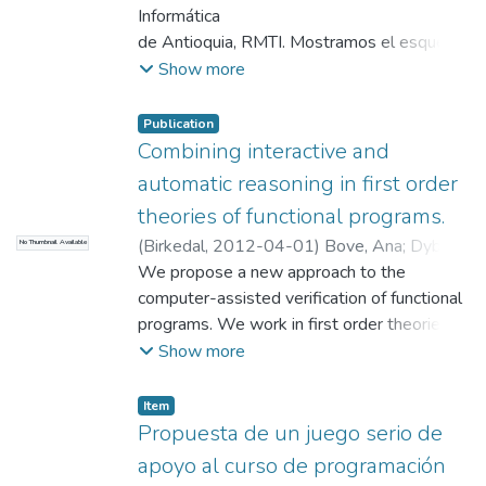
Informática
de Antioquia, RMTI. Mostramos el esquema
organizacional y administrativo partiendo de
Show more
los
elementos teóricos básicos y de la
Publication
experiencia
Combining interactive and
adquirida.
automatic reasoning in first order
theories of functional programs.
(
Birkedal
,
2012-04-01
)
Bove, Ana
;
Dybjer,
No Thumbnail Available
Peter
We propose a new approach to the
;
Sicard Ramírez, Andrés
computer-assisted verification of functional
programs. We work in first order theories of
functional programs which are obtained by
Show more
extending Aczel?s first order theory of
combinatory formal arithmetic with positive
Item
induct
Propuesta de un juego serio de
apoyo al curso de programación