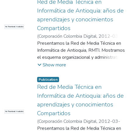
I+D+I en Tecnologías de la Información y las
Red de Media Técnica en
Comunicaciones
Informática de Antioquia: años de
aprendizajes y conocimientos
Compartidos
No Thumbnail Available
(
Corporación Colombia Digital
,
2012-03-
01
Presentamos la Red de Media Técnica en
)
Correa, F.J.
;
Correa, F.J.
;
Universidad
EAFIT. Departamento de Ingeniería de
Informática de Antioquia, RMTI. Mostramos
Sistemas
el esquema organizacional y administrativo
;
I+D+I en Tecnologías de la
Información y las Comunicaciones
partiendo de los elementos teóricos
Show more
básicos y de la experiencia adquirida.
Publication
Red de Media Técnica en
Informática de Antioquia: años de
aprendizajes y conocimientos
Compartidos
No Thumbnail Available
(
Corporación Colombia Digital
,
2012-03-
01
Presentamos la Red de Media Técnica en
)
Correa, F.J.