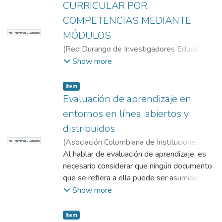
CURRICULAR POR
COMPETENCIAS MEDIANTE
MÓDULOS
No Thumbnail Available
(
Red Durango de Investigadores Educativos
A. C.
,
2012-10-01
)
CORREA, FRANCISCO
Show more
JOSE
;
CORREA, FRANCISCO JOSE
;
Universidad EAFIT. Departamento de
Item
Ingeniería de Sistemas
;
I+D+I en
Evaluación de aprendizaje en
Tecnologías de la Información y las
entornos en línea, abiertos y
Comunicaciones
distribuidos
(
Asociación Colombiana de Instituciones de
No Thumbnail Available
Educación Superior con Programas a
Al hablar de evaluación de aprendizaje, es
Distancia y Virtual, ACESAD
necesario considerar que ningún documento
,
2013-01-01
)
Leal Fonseca, Diego Ernesto
que se refiera a ella puede ser asumido en
;
Leal Fonseca,
Diego Ernesto
términos absolutos. Cualquier propuesta
;
Universidad EAFIT.
Show more
Departamento de Ingeniería de Sistemas
frente a este tema no refleja principios
;
I+D+I en Tecnologías de la Información y las
universalesAl hablar de evaluación de
Item