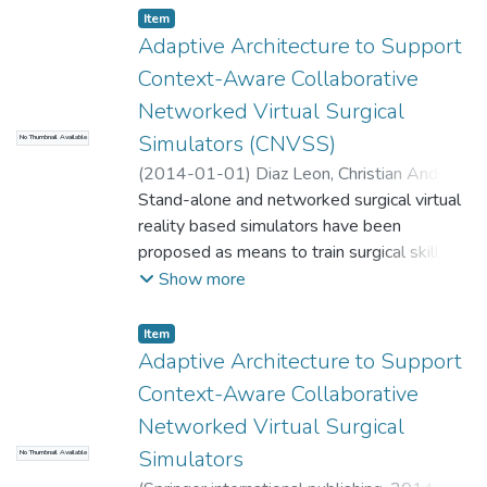
los últimos dos años, y sintetiza los
Item
resultados
Adaptive Architecture to Support
Context-Aware Collaborative
Networked Virtual Surgical
Simulators (CNVSS)
No Thumbnail Available
(
2014-01-01
)
Diaz Leon, Christian Andres
;
Gomez, H.T.
Stand-alone and networked surgical virtual
;
Lucia Quintero M, O.
;
Acosta
Maya, D.A.
reality based simulators have been
;
Sakti Srivastava
;
Diaz Leon,
Christian Andres
proposed as means to train surgical skills
;
Gomez, H.T.
;
Lucia
Quintero M, O.
with or without a supervisor nearby the
;
Acosta Maya, D.A.
;
Sakti
Show more
Srivastava
student or trainee. However, surgical skills
;
Universidad EAFIT.
Departamento de Ingeniería de Sistemas
teaching in medicine schools and hospitals...
;
Item
I+D+I en Tecnologías de la Información y las
Adaptive Architecture to Support
Comunicaciones
Context-Aware Collaborative
Networked Virtual Surgical
Simulators
No Thumbnail Available