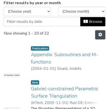
Browsing Capítulos de libros by Issue D
Filter results by year or month
Browse
Now showing
1 - 20 of 22
Publication
Appendix: Subroutines and M-
functions
(
2004-01-01
)
Sicard, Andrés
No Thumbnail Available
Item
Gabriel-constrained Parametric
Surface Triangulation
(
InTech
,
2009-11-01
)
Ruiz OE
;
Externo
Otras Dependencias
The Boundary Representation of a 3D
;
Cadavid, C.
;
Lalinde