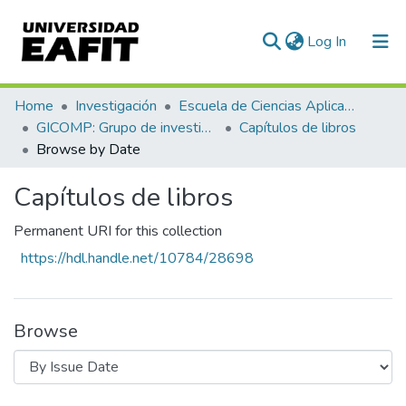
(current)
Log In
Communities & Collections
Home
Investigación
Escuela de Ciencias Aplicadas e Ingeniería
GICOMP: Grupo de investigación en computación
Capítulos de libros
All of DSpace
Browse by Date
Capítulos de libros
Permanent URI for this collection
https://hdl.handle.net/10784/28698
Browse