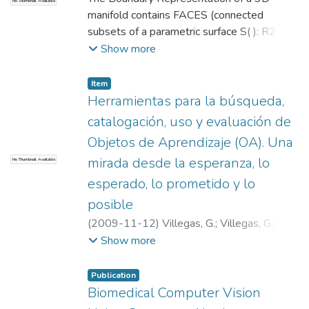
No Thumbnail Available
Pulido, J.G.
manifold contains FACES (connected
;
Externo Otras Dependencias
;
Beatriz Defez-Garcia
subsets of a parametric surface S( ): R2 ->
;
Ricardo Serrano
;
Ruiz
OE
R3). In many science and engineering
;
Externo Otras Dependencias
;
Cadavid,
Show more
C.
applications it is cumbersome and
;
Lalinde Pulido, J.G.
;
Externo Otras
Dependencias
algebraically difficult to deal with the
;
Beatriz Defez-Garcia
;
Item
Ricardo Serrano
polynomial
;
Universidad EAFIT.
Herramientas para la búsqueda,
Departamento de Ingeniería de Sistemas
;
catalogación, uso y evaluación de
I+D+I en Tecnologías de la Información y las
Objetos de Aprendizaje (OA). Una
Comunicaciones
mirada desde la esperanza, lo
No Thumbnail Available
esperado, lo prometido y lo
posible
(
2009-11-12
)
Villegas, G.
;
Villegas, G.
;
Universidad EAFIT. Departamento de
Show more
Ingeniería de Sistemas
;
I+D+I en
Tecnologías de la Información y las
Publication
Comunicaciones
Biomedical Computer Vision