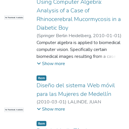
Using Computer Algebra:
Analysis of a Case of
Rhinocerebral Mucormycosis in a
No Thumbnail Available
Diabetic Boy
(
Springer Berlin Heidelberg
,
2010-01-01
)
Mario C. Vélez-Gallego
Computer algebra is applied to biomedical
;
Giraldo JO
computer vision. Specifically certain
biomedical images resulting from a case of
rhinocerebral mucormysocis in a diabetic boy
Show more
are analyzed using techniques in
computational geometry and in algebraic-
Item
geometric
Diseño del sistema Web móvil
para las Mujeres de Medellín
(
2010-03-01
)
LALINDE, JUAN
GUILLERMO
;
LALINDE, JUAN
Show more
No Thumbnail Available
GUILLERMO
;
Universidad EAFIT.
Departamento de Ingeniería de Sistemas
;
Item