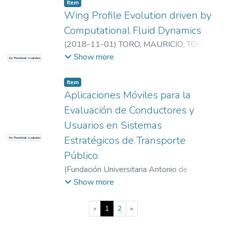
Ingeniería de Sistemas
;
I+D+I en
Item
Tecnologías de la Información y las
Wing Profile Evolution driven by
Comunicaciones
Computational Fluid Dynamics
(
2018-11-01
)
TORO, MAURICIO
;
TORO,
MAURICIO
;
Universidad EAFIT.
Show more
No Thumbnail Available
Departamento de Ingeniería de Sistemas
;
I+D+I en Tecnologías de la Información y las
Item
Comunicaciones
Aplicaciones Móviles para la
Evaluación de Conductores y
Usuarios en Sistemas
Estratégicos de Transporte
No Thumbnail Available
Público
(
Fundación Universitaria Antonio de
Arévalo
,
2019-12-21
)
Sagbini Daza, Kathy
;
Show more
Ramirez, T.
;
Castañeda, L.
;
Toro, M.
;
Sagbini
Daza, Kathy
;
Ramirez, T.
;
Castañeda, L.
;
Toro,
(current)
«
1
2
»
M.
;
Universidad EAFIT. Departamento de