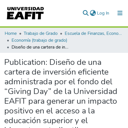
(current)
Log In
Communities & Collections
Home
Trabajo de Grado
Escuela de Finanzas, Economía y Gobierno
Economía (trabajo de grado)
All of DSpace
Diseño de una cartera de inversión eficiente administrada por el fondo del “Giving Day” de la Universidad EAFIT para generar un impacto positivo en el acceso a la educación superior y el bienestar estudiantil
Statistics
Publication:
Diseño de una
cartera de inversión eficiente
administrada por el fondo del
“Giving Day” de la Universidad
EAFIT para generar un impacto
positivo en el acceso a la
educación superior y el