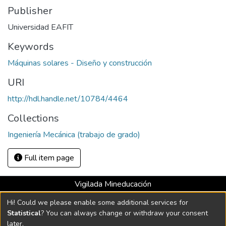
Publisher
Universidad EAFIT
Keywords
Máquinas solares - Diseño y construcción
URI
http://hdl.handle.net/10784/4464
Collections
Ingeniería Mecánica (trabajo de grado)
Full item page
Vigilada Mineducación
Universidad con Acreditación Institucional hasta 2026 -
Hi! Could we please enable some additional services for
Resolución MEN 2158 de 2018
Statistical
? You can always change or withdraw your consent
later.