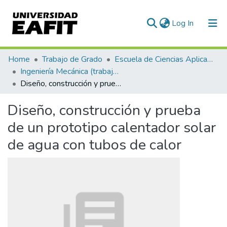
(current)
Log In
Communities & Collections
Home
Trabajo de Grado
Escuela de Ciencias Aplicadas e Ingeniería
Ingeniería Mecánica (trabajo de grado)
All of DSpace
Diseño, construcción y prueba de un prototipo calentador solar de agua con tubos de calor
Statistics
Diseño, construcción y prueba
de un prototipo calentador solar
de agua con tubos de calor