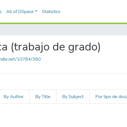
s
All of DSpace
Statistics
a (trabajo de grado)
handle.net/10784/380
By Author
By Title
By Subject
Por tipo de do