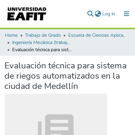
(current)
Log In
Communities & Collections
Home
Trabajo de Grado
Escuela de Ciencias Aplicadas e Ingeniería
Ingeniería Mecánica (trabajo de grado)
All of DSpace
Evaluación técnica para sistema de riegos automatizados en la ciudad de Medellín
Statistics
Evaluación técnica para sistema
de riegos automatizados en la
ciudad de Medellín