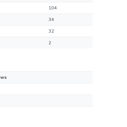
104
34
32
2
ews