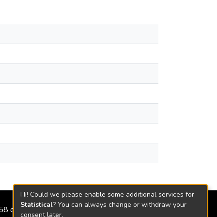
Hi! Could we please enable some additional services for
Statistical
? You can always change or withdraw your
2158 de 2018
consent later.