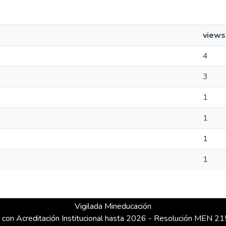
views
4
3
1
1
1
1
Vigilada Mineducación
 con Acreditación Institucional hasta 2026 - Resolución MEN 