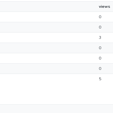
views
0
0
3
0
0
0
5