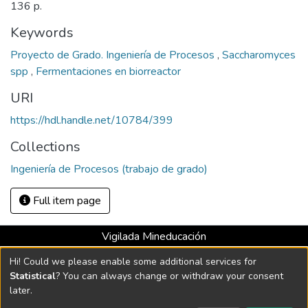
136 p.
Keywords
Proyecto de Grado. Ingeniería de Procesos
,
Saccharomyces
spp
,
Fermentaciones en biorreactor
URI
https://hdl.handle.net/10784/399
Collections
Ingeniería de Procesos (trabajo de grado)
Full item page
Vigilada Mineducación
Universidad con Acreditación Institucional hasta 2026 -
Hi! Could we please enable some additional services for
Resolución MEN 2158 de 2018
Statistical
? You can always change or withdraw your consent
later.