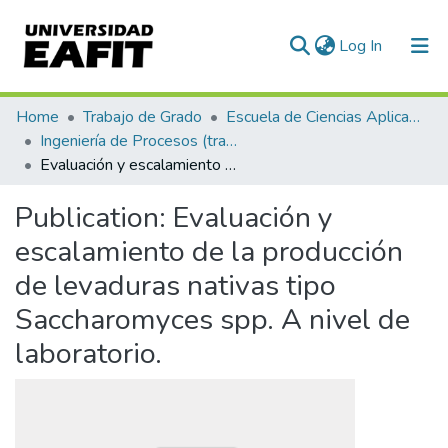
(current)
Log In
Communities & Collections
Home
Trabajo de Grado
Escuela de Ciencias Aplicadas e Ingeniería
Ingeniería de Procesos (trabajo de grado)
All of DSpace
Evaluación y escalamiento de la producción de levaduras nativas tipo Saccharomyces spp. A nivel de laboratorio.
Statistics
Publication:
Evaluación y
escalamiento de la producción
de levaduras nativas tipo
Saccharomyces spp. A nivel de
laboratorio.