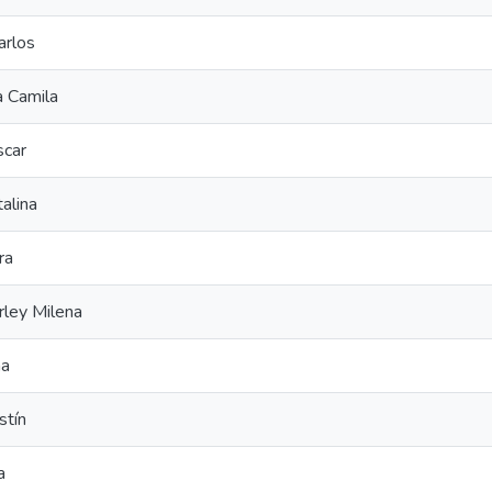
arlos
a Camila
scar
alina
ra
rley Milena
na
stín
a