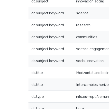
dc.subject
innovación social
dc.subject.keyword
science
dc.subject.keyword
research
dc.subject.keyword
communities
dc.subject.keyword
science engageme
dc.subject.keyword
social innovation
dc.title
Horizontal and bidi
dc.title
Intercambios horizo
dc.type
info:eu-repo/seman
dc.type
book