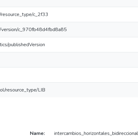
ar/resource_type/c_2f33
oar/version/c_970fb48d4fbd8a85
tics/publishedVersion
dcol/resource_type/LIB
Name:
intercambios_horizontales_bidirecciona