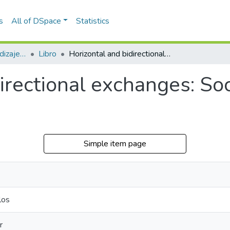
s
All of DSpace
Statistics
Estudios sobre aprendizaje y apropiación social del conocimiento
Libro
Horizontal and bidirectional exchanges: Social Appropriation of Knowledge
irectional exchanges: So
Simple item page
los
r