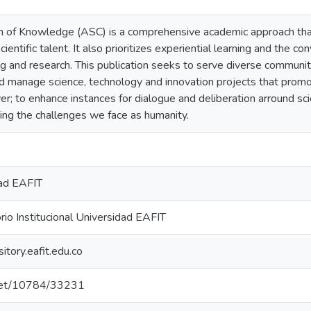
on of Knowledge (ASC) is a comprehensive academic approach th
scientific talent. It also prioritizes experiential learning and the c
ng and research. This publication seeks to serve diverse communit
nd manage science, technology and innovation projects that prom
r; to enhance instances for dialogue and deliberation arround sci
ing the challenges we face as humanity.
dad EAFIT
io Institucional Universidad EAFIT
sitory.eafit.edu.co
e.net/10784/33231