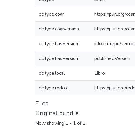
dc.type.coar
https://purl.org/co
dc.type.coarversion
https://purl.org/c
dc.type.hasVersion
info:eu-repo/seman
dc.type.hasVersion
publishedVersion
dc.type.local
Libro
dc.type.redcol
https://purl.org/re
Files
Original bundle
Now showing
1 - 1 of 1