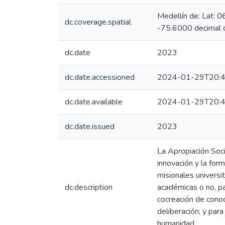
Medellín de: Lat: 
dc.coverage.spatial
-75.6000 decimal 
dc.date
2023
dc.date.accessioned
2024-01-29T20:4
dc.date.available
2024-01-29T20:4
dc.date.issued
2023
La Apropiación Soci
innovación y la form
misionales universi
dc.description
académicas o no, pa
cocreación de cono
deliberación; y pa
humanidad.