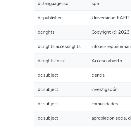
dc.language.iso
spa
dc.publisher
Universidad EAFIT
dc.rights
Copyright (c) 2023
dc.rights.accessrights
info:eu-repo/sema
dc.rights.local
Acceso abierto
dc.subject
ciencia
dc.subject
investigación
dc.subject
comunidades
dc.subject
apropiación social 