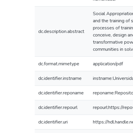
Social Appropriati
and the training of 
processes of traini
dc.description.abstract
conceive, design a
transformative powe
communities in solv
dc.format.mimetype
application/pdf
dc.identifier.instname
instname:Universi
dc.identifier.reponame
reponame:Repositor
dc.identifier.repourl
repourl:https://repo
dc.identifier.uri
https://hdl.handl