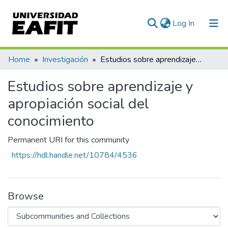
(current)
Log In
Communities & Collections
Home
Investigación
Estudios sobre aprendizaje y apropiación social del conocimiento
All of DSpace
Estudios sobre aprendizaje y
Statistics
apropiación social del
conocimiento
Permanent URI for this community
https://hdl.handle.net/10784/4536
Browse