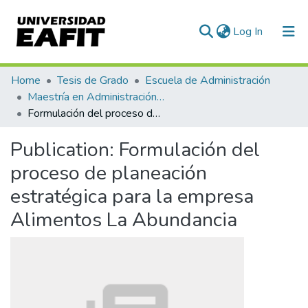
(current)
Log In
Communities & Collections
Home
Tesis de Grado
Escuela de Administración
Maestría en Administración - MBA (tesis)
All of DSpace
Formulación del proceso de planeación estratégica para la empresa Alimentos La Abundancia
Statistics
Publication:
Formulación del
proceso de planeación
estratégica para la empresa
Alimentos La Abundancia