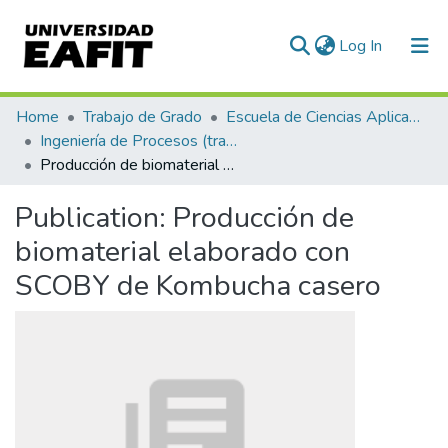
(current)
Log In
Communities & Collections
Home
Trabajo de Grado
Escuela de Ciencias Aplicadas e Ingeniería
Ingeniería de Procesos (trabajo de grado)
All of DSpace
Producción de biomaterial elaborado con SCOBY de Kombucha casero
Statistics
Publication:
Producción de
biomaterial elaborado con
SCOBY de Kombucha casero