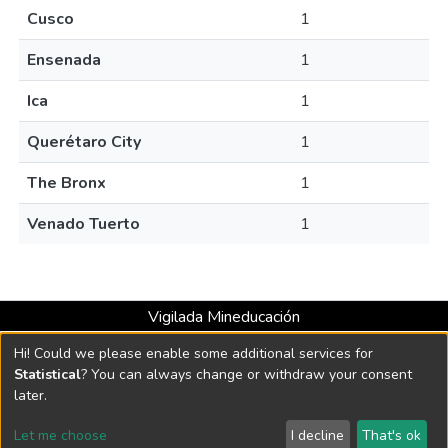
Cusco
1
Ensenada
1
Ica
1
Querétaro City
1
The Bronx
1
Venado Tuerto
1
Vigilada Mineducación
Universidad con Acreditación Institucional hasta 2026 -
Hi! Could we please enable some additional services for
Resolución MEN 2158 de 2018
Statistical
? You can always change or withdraw your consent
later.
DSpace software
copyright © 2002-2026
LYRASIS
Let me choose
I decline
That's ok