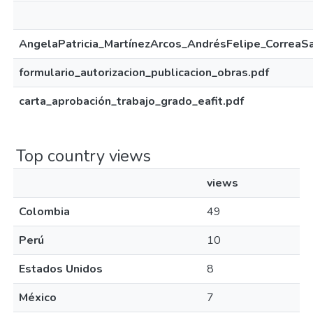
AngelaPatricia_MartínezArcos_AndrésFelipe_CorreaS
formulario_autorizacion_publicacion_obras.pdf
carta_aprobación_trabajo_grado_eafit.pdf
Top country views
views
Colombia
49
Perú
10
Estados Unidos
8
México
7