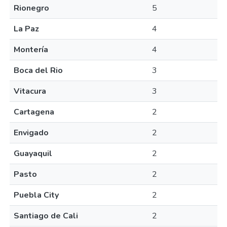
Rionegro
5
La Paz
4
Montería
4
Boca del Rio
3
Vitacura
3
Cartagena
2
Envigado
2
Guayaquil
2
Pasto
2
Puebla City
2
Santiago de Cali
2