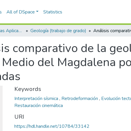
s
All of DSpace
Statistics
Escuela de Ciencias Aplicadas e Ingeniería
Geología (trabajo de grado)
is comparativo de la geol
e Medio del Magdalena p
adas
Keywords
Interpretación sísmica
,
Retrodeformación
,
Evolución tect
Restauración cinemática
URI
https://hdl.handle.net/10784/33142