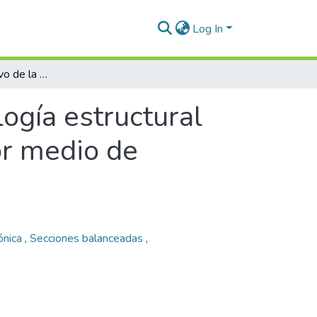
Log In
Análisis comparativo de la geología estructural en la cuenca Valle Medio del Magdalena por medio de secciones restauradas
ogía estructural
or medio de
ónica
,
Secciones balanceadas
,