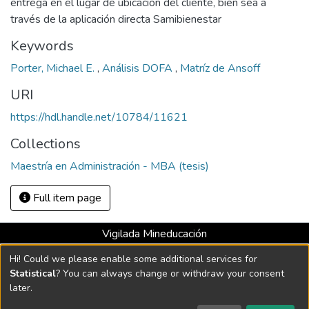
entrega en el lugar de ubicación del cliente, bien sea a
través de la aplicación directa Samibienestar
Keywords
Porter, Michael E.
,
Análisis DOFA
,
Matríz de Ansoff
URI
https://hdl.handle.net/10784/11621
Collections
Maestría en Administración - MBA (tesis)
Full item page
Vigilada Mineducación
Universidad con Acreditación Institucional hasta 2026 -
Hi! Could we please enable some additional services for
Resolución MEN 2158 de 2018
Statistical
? You can always change or withdraw your consent
later.