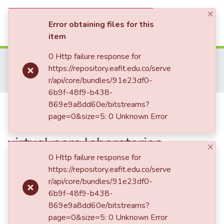
×
(current)
Log In
Error obtaining files for this
item
Communities & Collections
0 Http failure response for
Home
Tesis de Grado
Escuela de Administración
https://repository.eafit.edu.co/serve
Maestría en Administración - MBA (tesis)
All of DSpace
r/api/core/bundles/91e23df0-
Diseño de un modelo de comercialización virtual para laboratorios LAPROFF S.A.
6b9f-48f9-b438-
Statistics
Publication:
869e9a8dd60e/bitstreams?
Diseño de un
page=0&size=5: 0 Unknown Error
modelo de comercialización
virtual para laboratorios
×
LAPROFF S.A.
0 Http failure response for
https://repository.eafit.edu.co/serve
r/api/core/bundles/91e23df0-
6b9f-48f9-b438-
Date
869e9a8dd60e/bitstreams?
2017
page=0&size=5: 0 Unknown Error