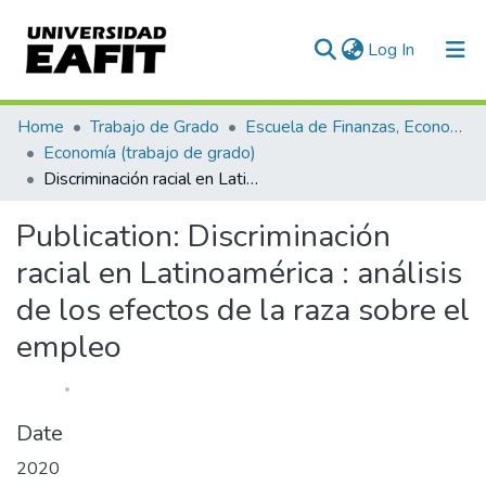
(current)
Log In
Communities & Collections
Home
Trabajo de Grado
Escuela de Finanzas, Economía y Gobierno
Economía (trabajo de grado)
All of DSpace
Discriminación racial en Latinoamérica : análisis de los efectos de la raza sobre el empleo
Statistics
Publication:
Discriminación
racial en Latinoamérica : análisis
de los efectos de la raza sobre el
empleo
Date
2020