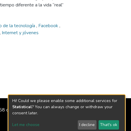
iempo diferente a la vida “real”
 de la tecnología
,
Facebook
,
,
Internet y jóvenes
Hi! Could we please enable some additional services for
Statistical
? You can always change or withdraw your
2158 de 2018
consent later.
Let me choose
I decline
That's ok