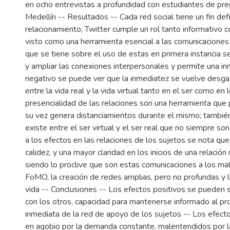
en ocho entrevistas a profundidad con estudiantes de pre
Medellín -- Resultados -- Cada red social tiene un fin def
relacionamiento, Twitter cumple un rol tanto informativ
visto como una herramienta esencial a las comunicaciones
que se tiene sobre el uso de estas en primera instancia 
y ampliar las conexiones interpersonales y permite una in
negativo se puede ver que la inmediatez se vuelve desga
entre la vida real y la vida virtual tanto en el ser como en
presencialidad de las relaciones son una herramienta que
su vez genera distanciamientos durante el mismo; también
existe entre el ser virtual y el ser real que no siempre so
a los efectos en las relaciones de los sujetos se nota qu
calidez, y una mayor claridad en los inicios de una relació
siendo lo proclive que son estas comunicaciones a los mal
FoMO, la creación de redes amplias, pero no profundas y l
vida -- Conclusiones -- Los efectos positivos se pueden 
con los otros, capacidad para mantenerse informado al prop
inmediata de la red de apoyo de los sujetos -- Los efect
en agobio por la demanda constante, malentendidos por la 