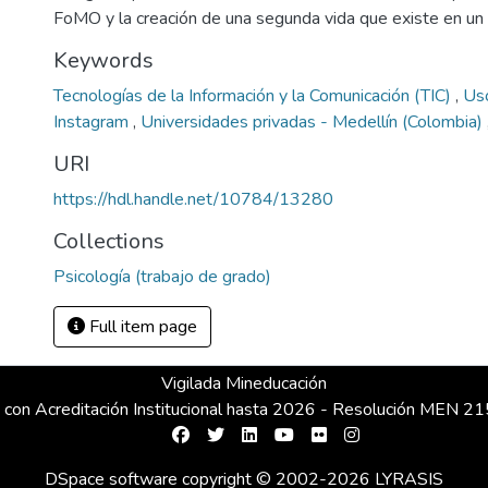
FoMO y la creación de una segunda vida que existe en un t
Keywords
Tecnologías de la Información y la Comunicación (TIC)
,
Uso
Instagram
,
Universidades privadas - Medellín (Colombia)
URI
https://hdl.handle.net/10784/13280
Collections
Psicología (trabajo de grado)
Full item page
Vigilada Mineducación
 con Acreditación Institucional hasta 2026 - Resolución MEN 
DSpace software
copyright © 2002-2026
LYRASIS