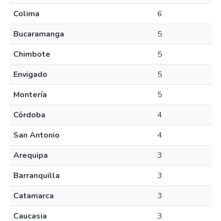
Colima
6
Bucaramanga
5
Chimbote
5
Envigado
5
Montería
5
Córdoba
4
San Antonio
4
Arequipa
3
Barranquilla
3
Catamarca
3
Caucasia
3