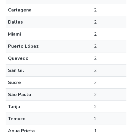
Cartagena
2
Dallas
2
Miami
2
Puerto López
2
Quevedo
2
San Gil
2
Sucre
2
São Paulo
2
Tarija
2
Temuco
2
Agua Prieta
1