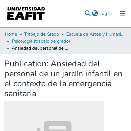
(current)
Log In
Communities & Collections
Home
Trabajo de Grado
Escuela de Artes y Humanidades
Psicología (trabajo de grado)
All of DSpace
Ansiedad del personal de un jardín infantil en el contexto de la emergencia sanitaria
Statistics
Publication:
Ansiedad del
personal de un jardín infantil en
el contexto de la emergencia
sanitaria