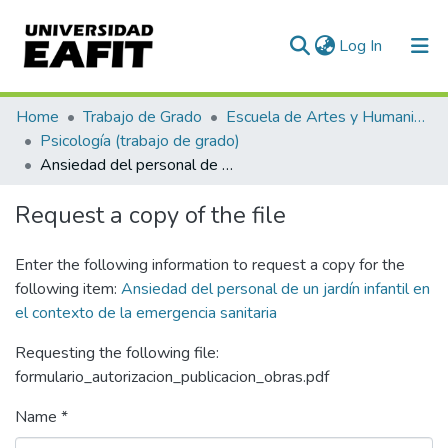
(current)
Log In
Communities & Collections
Home
Trabajo de Grado
Escuela de Artes y Humanidades
Psicología (trabajo de grado)
All of DSpace
Ansiedad del personal de un jardín infantil en el contexto de la emergencia sanitaria
Statistics
Request a copy of the file
Enter the following information to request a copy for the
following item:
Ansiedad del personal de un jardín infantil en
el contexto de la emergencia sanitaria
Requesting the following file:
formulario_autorizacion_publicacion_obras.pdf
Name *