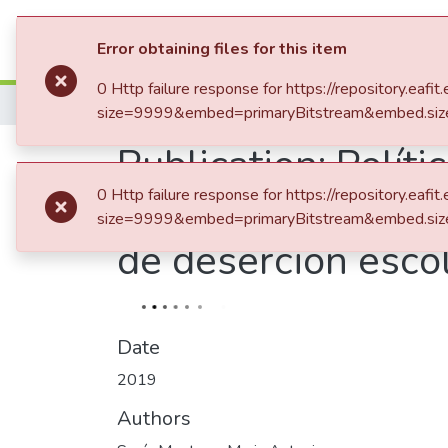
Statistics
Error obtaining files for this item
0 Http failure response for https://repository.e
Home
Trabajo de Grado
size=9999&embed=primaryBitstream&embed.siz
Publication:
Políti
0 Http failure response for https://repository.e
evaluación de impa
size=9999&embed=primaryBitstream&embed.siz
de deserción esco
Date
2019
Authors