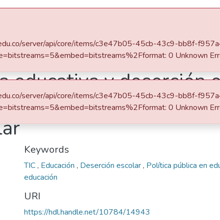
afit.edu.co/server/api/core/items/c3e47b05-45cb-43c9-bb8f-f957
Escuela de Finanzas, Economía y Gobierno
Economía (trabajo de grado)
e=bitstreams=5&embed=bitstreams%2Fformat: 0 Unknown Err
ca educativa y deserción e
afit.edu.co/server/api/core/items/c3e47b05-45cb-43c9-bb8f-f957
cto del plan digital TES
e=bitstreams=5&embed=bitstreams%2Fformat: 0 Unknown Err
lar
Keywords
TIC
,
Educación
,
Deserción escolar
,
Política pública en e
educación
URI
https://hdl.handle.net/10784/14943