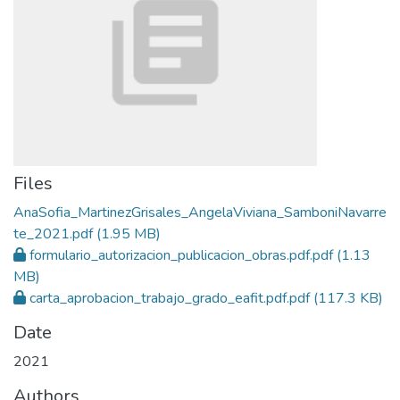
Files
AnaSofia_MartinezGrisales_AngelaViviana_SamboniNavarre
te_2021.pdf
(1.95 MB)
formulario_autorizacion_publicacion_obras.pdf.pdf
(1.13
MB)
carta_aprobacion_trabajo_grado_eafit.pdf.pdf
(117.3 KB)
Date
2021
Authors