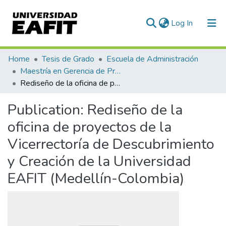
(current)
Log In
Communities & Collections
Home
Tesis de Grado
Escuela de Administración
Maestría en Gerencia de Proyectos (Tesis)
All of DSpace
Rediseño de la oficina de proyectos de la Vicerrectoría de Descubrimiento y Creación de la Universidad EAFIT (Medellín-Colombia)
Statistics
Publication:
Rediseño de la
oficina de proyectos de la
Vicerrectoría de Descubrimiento
y Creación de la Universidad
EAFIT (Medellín-Colombia)