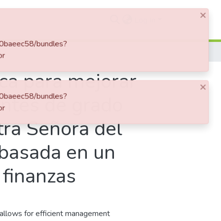
×
Log In
9950baeec58/bundles?
or
ca para mejorar
×
9950baeec58/bundles?
antes de grado
or
tra Señora del
, basada en un
 finanzas
t allows for efficient management