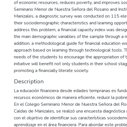
of economic resources, reduces poverty, and improves soci
Seminario Menor de Nuestra Señora del Rosario and Instit
Manizales, a diagnostic survey was conducted on 115 ele
their sociodemographic characteristics and learning opportu
address this problem, a financial capacity index was desi
the main demographic variables of the sample through a m
addition, a methodological guide for financial education 
approach based on learning through technological tools. 
needs of the students to encourage the appropriation of th
initiative will benefit not only students in their school stage
promoting a financially literate society.
Description
La educación financiera desde edades tempranas es fund
recursos económicos de manera eficiente, reducir la pobrez
En el Colegio Seminario Menor de Nuestra Señora del Rosar
Caldas de Manizales, se realizó una encuesta diagnóstica
con el objetivo de identificar sus características sociode
aprendizaje en el área financiera. Para abordar este probl