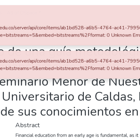
s
All of DSpace
eafit.edu.co/server/api/core/items/ab1bd528-a6b5-4764-ac41-7
e=bitstreams=5&embed=bitstreams%2Fformat: 0 Unknown Err
o de una guía metodológi
eafit.edu.co/server/api/core/items/ab1bd528-a6b5-4764-ac41-7
inancieras de los estudi
e=bitstreams=5&embed=bitstreams%2Fformat: 0 Unknown Err
Seminario Menor de Nues
o Universitario de Caldas
l de sus conocimientos en
Abstract
Financial education from an early age is fundamental, as i