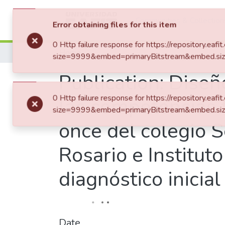
Communities & Collection
Error obtaining files for this item
0 Http failure response for https://repository.
Home
size=9999&embed=primaryBitstream&embed.siz
Publication:
Diseñ
0 Http failure response for https://repository.
las competencias f
size=9999&embed=primaryBitstream&embed.siz
once del colegio 
Rosario e Institut
diagnóstico inicia
Date