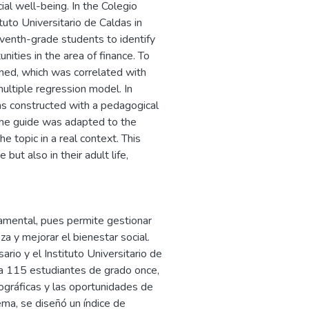
al well-being. In the Colegio
uto Universitario de Caldas in
venth-grade students to identify
nities in the area of finance. To
gned, which was correlated with
ultiple regression model. In
was constructed with a pedagogical
The guide was adapted to the
e topic in a real context. This
 but also in their adult life,
amental, pues permite gestionar
a y mejorar el bienestar social.
io y el Instituto Universitario de
 a 115 estudiantes de grado once,
mográficas y las oportunidades de
ema, se diseñó un índice de