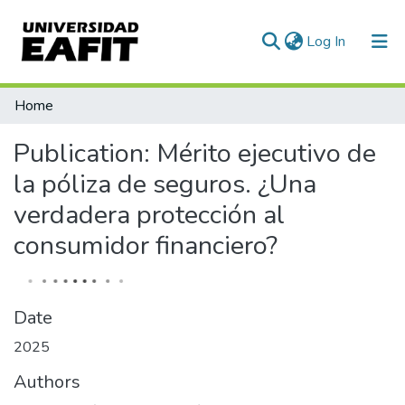
(current)
Log In
Communities & Collections
Home
All of DSpace
Publication:
Mérito ejecutivo de
Statistics
la póliza de seguros. ¿Una
verdadera protección al
consumidor financiero?
Date
2025
Authors