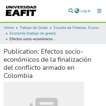
(current)
Log In
Communities & Collections
Home
Trabajo de Grado
Escuela de Finanzas, Economía y Gobierno
Economía (trabajo de grado)
All of DSpace
Efectos socio-económicos de la finalización del conflicto armado en Colombia
Statistics
Publication:
Efectos socio-
económicos de la finalización
del conflicto armado en
Colombia