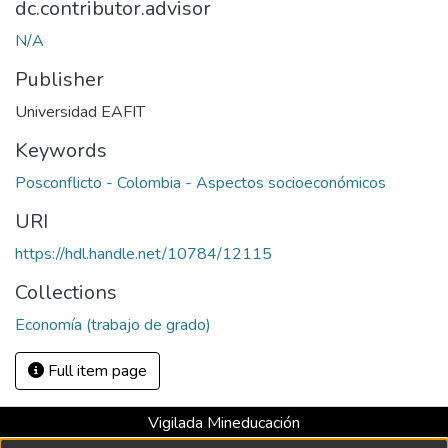
dc.contributor.advisor
N/A
Publisher
Universidad EAFIT
Keywords
Posconflicto - Colombia - Aspectos socioeconómicos
URI
https://hdl.handle.net/10784/12115
Collections
Economía (trabajo de grado)
Full item page
Vigilada Mineducación
Universidad con Acreditación Institucional hasta 2026 -