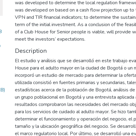
was developed to determine the local regulation framewor
was developed on based on a cash flow projection up to t
VPN and TIR financial indicators; to determine the sustainab
term of the initial investment. As a conclusion of the feasi
B
of a Club House for Senior people is viable, will provide we
meet the investors’ expectations.
9
Description
El estudio y análisis que se desarrolló en este trabajo eval
House para el adulto mayor en la ciudad de Bogotá o un m
incorporó un estudio de mercado para determinar la ofer
utilizada consistió en fuentes primarias y secundarias, tal
KB)
estadísticas acerca de la población de Bogotá, análisis d
un grupo poblacional en Bogotá y una entrevista aplicada
resultados comprobaron las necesidades del mercado obj
para los servicios de cuidado al adulto mayor. Se hizo tam
determinar el funcionamiento y operación del negocio, el por
tamaño y la ubicación geográfica del negocio. Se desarrol
el marco regulatorio local. Por último, se desarrolló una e