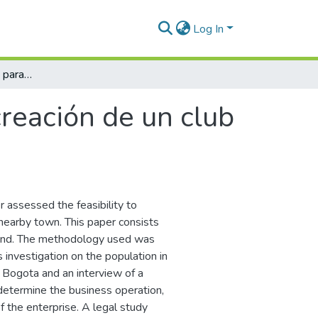
Log In
Estudio de factibilidad para la creación de un club house para el adulto mayor
creación de un club
r assessed the feasibility to
 nearby town. This paper consists
mand. The methodology used was
 investigation on the population in
n Bogota and an interview of a
determine the business operation,
of the enterprise. A legal study