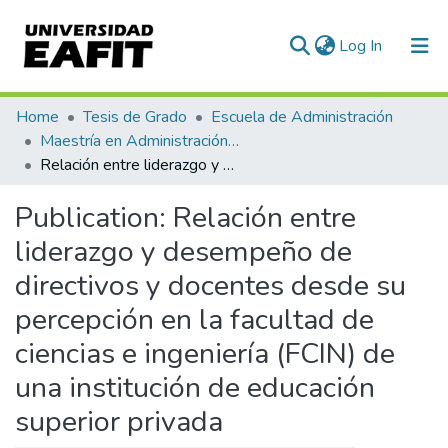
(current)
Log In
Communities & Collections
Home
Tesis de Grado
Escuela de Administración
Maestría en Administración - MBA (tesis)
All of DSpace
Relación entre liderazgo y desempeño de directivos y docentes desde su percepción en la facultad de ciencias e ingeniería (FCIN) de una institución de educación superior privada
Statistics
Publication:
Relación entre
liderazgo y desempeño de
directivos y docentes desde su
percepción en la facultad de
ciencias e ingeniería (FCIN) de
una institución de educación
superior privada