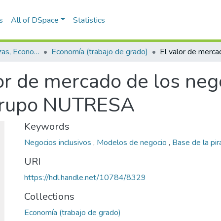
s
All of DSpace
Statistics
Escuela de Finanzas, Economía y Gobierno
Economía (trabajo de grado)
or de mercado de los neg
 Grupo NUTRESA
Keywords
Negocios inclusivos
,
Modelos de negocio
,
Base de la pi
URI
https://hdl.handle.net/10784/8329
Collections
Economía (trabajo de grado)