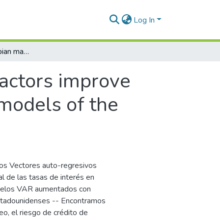
Log In
Do U.S. and Colombian macro factors improve the forecasting ability of unrestricted VAR models of the local term structure of interest rate?
actors improve
 models of the
los Vectores auto-regresivos
al de las tasas de interés en
delos VAR aumentados con
estadounidenses -- Encontramos
eo, el riesgo de crédito de