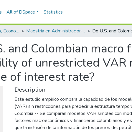
s
All of DSpace
Statistics
Escuela de Finanzas, Economía y Gobierno
Maestría en Administración Financiera (tesis)
S. and Colombian macro f
ility of unrestricted VAR
e of interest rate?
Description
Este estudio empírico compara la capacidad de los mode
(VAR) sin restricciones para predecir la estructura tempor
Colombia -- Se comparan modelos VAR simples con mo
factores macroeconómicos y financieros colombianos y 
que la inclusión de la información de los precios del petról