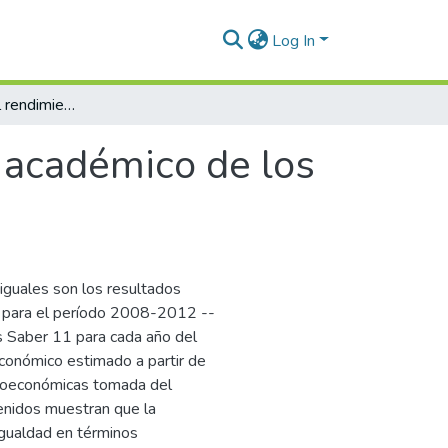
Log In
Desigualdad en el rendimiento académico de los estudiantes en Colombia
 académico de los
iguales son los resultados
a para el período 2008-2012 --
s Saber 11 para cada año del
económico estimado a partir de
cioeconómicas tomada del
tenidos muestran que la
igualdad en términos