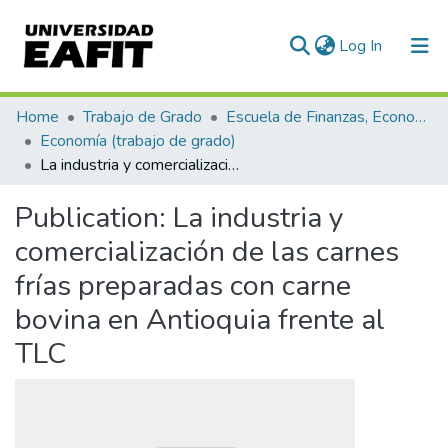
(current)
Log In
Communities & Collections
Home
Trabajo de Grado
Escuela de Finanzas, Economía y Gobierno
Economía (trabajo de grado)
All of DSpace
La industria y comercialización de las carnes frías preparadas con carne bovina en Antioquia frente al TLC
Statistics
Publication:
La industria y
comercialización de las carnes
frías preparadas con carne
bovina en Antioquia frente al
TLC