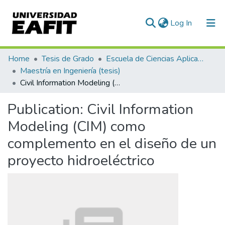
(current)
Log In
Communities & Collections
Home
Tesis de Grado
Escuela de Ciencias Aplicadas e Ingeniería
Maestría en Ingeniería (tesis)
All of DSpace
Civil Information Modeling (CIM) como complemento en el diseño de un proyecto hidroeléctrico
Statistics
Publication:
Civil Information
Modeling (CIM) como
complemento en el diseño de un
proyecto hidroeléctrico