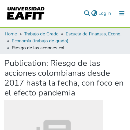
(current)
Log In
Communities & Collections
Home
Trabajo de Grado
Escuela de Finanzas, Economía y Gobierno
Economía (trabajo de grado)
All of DSpace
Riesgo de las acciones colombianas desde 2017 hasta la fecha, con foco en el efecto pandemia
Statistics
Publication:
Riesgo de las
acciones colombianas desde
2017 hasta la fecha, con foco en
el efecto pandemia