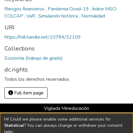
Riesgos financieros
,
Pandemia Covid-19
,
Índice MSCI
COLCAP
,
VaR
,
Simulación histórica
,
Normalidad
URI
https://hdl.handle.net/10784/32109
Collections
Economía (trabajo de grado)
dc.rights
Todos los derechos reservados
Full item page
Vigilada Mineducación
Universidad con Acreditación Institucional hasta 2026 -
Hi! Could we please enable some additional services for
Resolución MEN 2158 de 2018
Statistical
? You can always change or withdraw your consent
later.