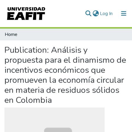
(current)
Log In
Communities & Collections
Home
All of DSpace
Publication:
Análisis y
Statistics
propuesta para el dinamismo de
incentivos económicos que
promueven la economía circular
en materia de residuos sólidos
en Colombia